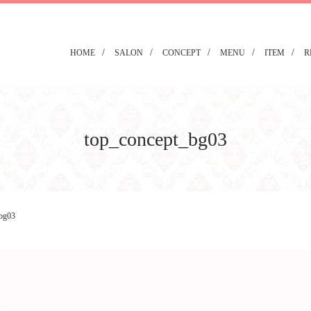
HOME
SALON
CONCEPT
MENU
ITEM
R
top_concept_bg03
_bg03